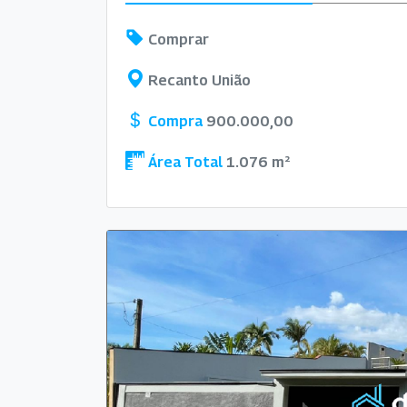
Comprar
Recanto União
Compra
900.000,00
Área Total
1.076 m²