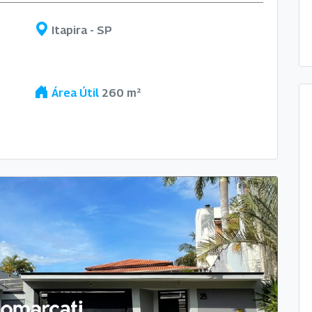
Itapira - SP
Área Útil
260 m²