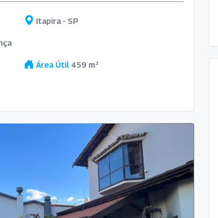
Itapira - SP
nça
Área Útil
459 m²