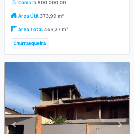
Compra
800.000,00
Área Útil
373,99 m²
Área Total
463,27 m²
Churrasqueira
Previous
Next