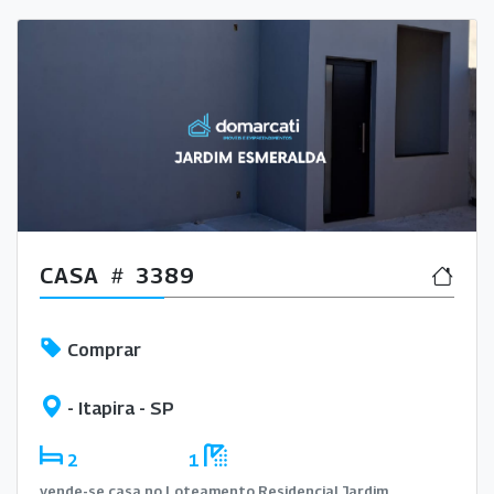
CASA
3389
Comprar
- Itapira - SP
2
1
vende-se casa no Loteamento Residencial Jardim