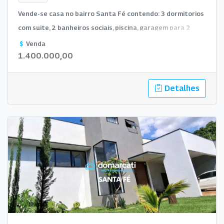
Vende-se casa no bairro Santa Fé contendo: 3 dormitorios
com suite, 2 banheiros sociais, piscina, garagem para 2
carros, sala com cozinha integrada, lavanderia.
Venda
1.400.000,00
Detalhes