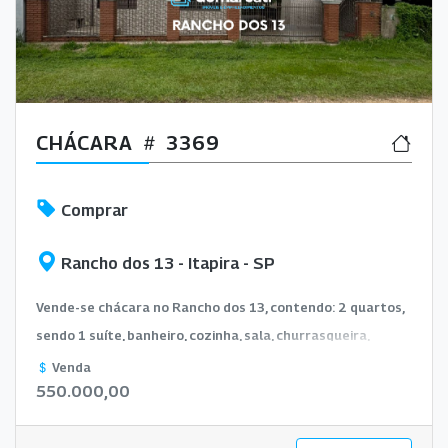
CHÁCARA
3369
Comprar
Rancho dos 13 - Itapira - SP
Vende-se chácara no Rancho dos 13, contendo: 2 quartos,
sendo 1 suíte, banheiro, cozinha, sala, churrasqueira,
pomar, banheiro externo.
Venda
550.000,00