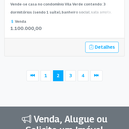
Vende-se casa no condomínio Vila Verde contendo: 3
dormitórios (sendo 1 suíte), banheiro social, sala ampla,
cozinha integrada com sala de jantar, lavabo, lavanderia
Venda
1.100.000,00
coberta, área gourmet com churrasqueira e banheiro.
Detalhes
1
2
3
4
Venda, Alugue ou