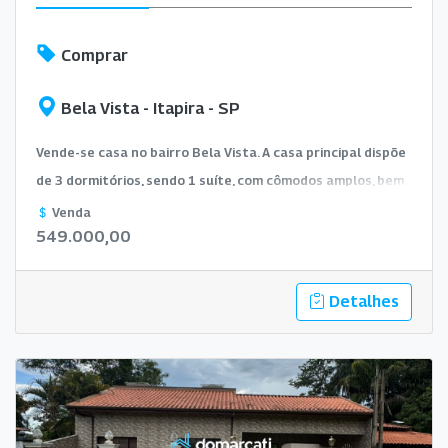
Comprar
Bela Vista - Itapira - SP
Vende-se casa no bairro Bela Vista. A casa principal dispõe
de 3 dormitórios, sendo 1 suíte, com cômodos amplos, bem
distribuídos, excelente ventilação e ótima iluminação
Venda
549.000,00
natural. Conta ainda com casa nos fundos (edícula)
composta por 1 dormitório, sala e banheiro
Detalhes