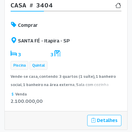
CASA
3404
Comprar
SANTA FÉ - Itapira - SP
3
3
Piscina
Quintal
Vende-se casa, contendo: 3 quartos (1 suíte), 1 banheiro
social, 1 banheiro na área externa, Sala com cozinha
integrada, Piscina.
Venda
2.100.000,00
Detalhes