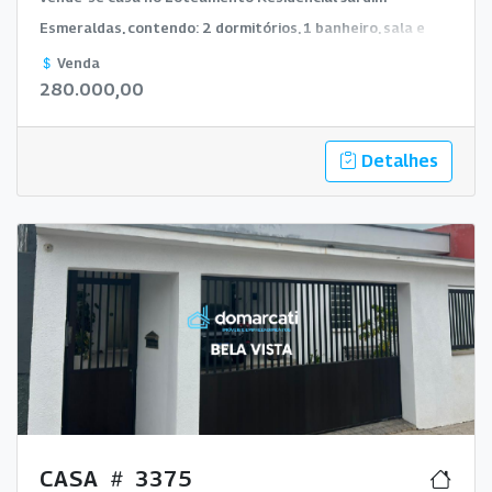
Esmeraldas, contendo: 2 dormitórios, 1 banheiro, sala e
cozinha integrada e lavanderia.
Venda
280.000,00
Detalhes
CASA
3375