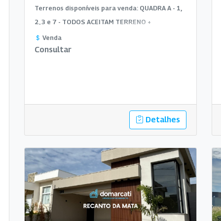
Terrenos disponíveis para venda: QUADRA A - 1,
2, 3 e 7 - TODOS ACEITAM TERRENO +
CONSTRUÇÃO LOTE 1, 2, 3 - $120.000,00 LOTE
Venda
Consultar
7 - $110.000,00
Detalhes