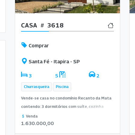
CASA
3618
Comprar
Santa Fé - Itapira - SP
3
5
2
Churrasqueira
Piscina
Vende-se casa no condomínio Recanto da Mata
contendo: 3 dormitórios com suíte, cozinha
integrada, piscina, aquecedor solar, 1 lavabo, 1
Venda
1.630.000,00
banheiro externo, lavanderia ampla, móveis
planejados e garagem para 2 carros.