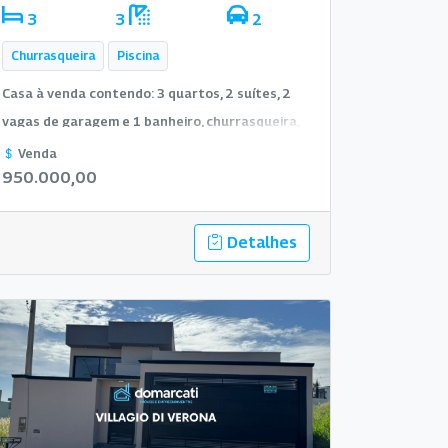
3
3
2
Churrasqueira
Piscina
Casa à venda contendo: 3 quartos, 2 suítes, 2
vagas de garagem e 1 banheiro, churrasqueira,
móveis planejados, piscina.
Venda
950.000,00
Detalhes